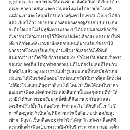
pgslotcash.com พร้อมให้คุณเข้ามาสัมผัสกันถึงที่เรียกได้ว่า
คุณจะหาความสนุกและความสดใหม่ไม่ได้จากเว็บไหนที่
เหมือนเราและให้คุณได้รับความคุ้มค่าได้เท่ากับเว็บเราได้อีก
แล้ว เรียกได้ว่า อยากรวยทางลัดต้องลองดูสักรอบ รับประกัน
จะติดใจแบบไม่ลืมหูลืมตา เพราะเราได้มัดรวมเกมสล็อตชื่อ
ดังจากทั่วโลกมาบรรจุไว้ให้ท่านได้มีตัวเลือกแบบครบจบในที่
เดียว อีกทั้งแต่ละเกมยังมีผลตอบแทนที่น่าเหลือเชื่อ เราให้
มากกว่าที่ไหนๆ เรียนเชิญท่านเข้ามาลิ้มลองกันได้ทันที
แน่นอนว่าเราเปิดให้บริการตลอด 24 ชั่วโมง เว็บสล็อตเว็บตรง
จัดหนัก จัดเต็ม ได้ทุกช่วงเวลาแบบที่ไม่ต้องไปเล่นที่ไหนกัน
อีกต่อไปแล้ว pg slot เราเน้นย้ำรูปแบบเกมที่ทันสมัย ตัวเกม
เล่นง่าย ได้เงินจริงเพื่อตอบโจทย์คนทุกวัยให้มากที่สุด อีกทั้งยัง
ไม่ต้องใช้เงินทุนที่สูงมากก็เล่นได้ โดยเราเปิดให้เบทในราคา
ย่อมเยา เพียงแค่หลักหน่วย หลักสิบเท่านั้นเอง จุดเด่นที่ทำให้
เรายิ่งได้รับการยอมรับมากยิ่งขึ้นก็คือเราแจกโบนัส และ
เครดิตฟรีไม่อั้น ไม่ต้องกังวลว่าท่านจะไม่ได้รับสิ่งนี้ เราไม่มี
การล็อคยูสชัวร์ เป็นเว็บที่มีความน่าเชื่อถือและปลอดภัยสูง
เข้ามาพิสูจน์ เว็บสล็อต pg ทำกำไรได้ทุกวัน สมัคร สล็อตพีจี
ลงทุนขั้นต่ำ เพียง 1 บาท เราเปิดให้บริการความสนุกอย่างเต็ม