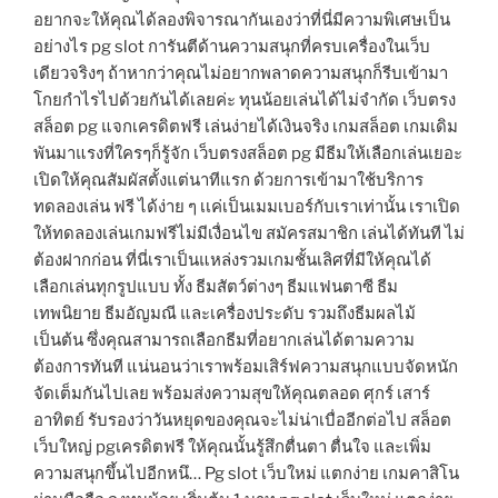
อยากจะให้คุณได้ลองพิจารณากันเองว่าที่นี่มีความพิเศษเป็น
อย่างไร pg slot การันตีด้านความสนุกที่ครบเครื่องในเว็บ
เดียวจริงๆ ถ้าหากว่าคุณไม่อยากพลาดความสนุกก็รีบเข้ามา
โกยกำไรไปด้วยกันได้เลยค่ะ ทุนน้อยเล่นได้ไม่จำกัด เว็บตรง
สล็อต pg แจกเครดิตฟรี เล่นง่ายได้เงินจริง เกมสล็อต เกมเดิม
พันมาแรงที่ใครๆก็รู้จัก เว็บตรงสล็อต pg มีธีมให้เลือกเล่นเยอะ
เปิดให้คุณสัมผัสตั้งแต่นาทีแรก ด้วยการเข้ามาใช้บริการ
ทดลองเล่น ฟรี ได้ง่าย ๆ เเค่เป็นเมมเบอร์กับเราเท่านั้น เราเปิด
ให้ทดลองเล่นเกมฟรีไม่มีเงื่อนไข สมัครสมาชิก เล่นได้ทันที ไม่
ต้องฝากก่อน ที่นี่เราเป็นแหล่งรวมเกมชั้นเลิศที่มีให้คุณได้
เลือกเล่นทุกรูปแบบ ทั้ง ธีมสัตว์ต่างๆ ธีมแฟนตาซี ธีม
เทพนิยาย ธีมอัญมณี และเครื่องประดับ รวมถึงธีมผลไม้
เป็นต้น ซึ่งคุณสามารถเลือกธีมที่อยากเล่นได้ตามความ
ต้องการทันที แน่นอนว่าเราพร้อมเสิร์ฟความสนุกแบบจัดหนัก
จัดเต็มกันไปเลย พร้อมส่งความสุขให้คุณตลอด ศุกร์ เสาร์
อาทิตย์ รับรองว่าวันหยุดของคุณจะไม่น่าเบื่ออีกต่อไป สล็อต
เว็บใหญ่ pgเครดิตฟรี ให้คุณนั้นรู้สึกตื่นตา ตื่นใจ และเพิ่ม
ความสนุกขึ้นไปอีกหนึ… Pg slot เว็บใหม่ แตกง่าย เกมคาสิโน