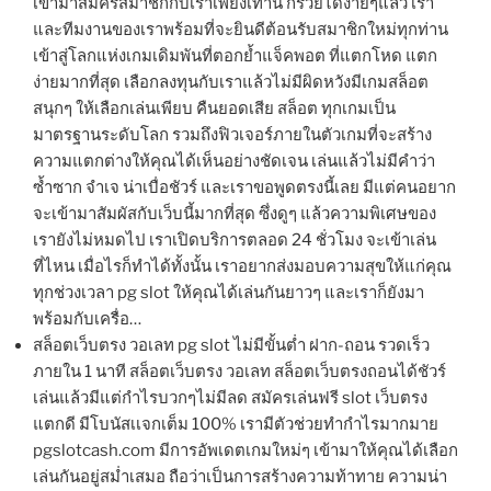
เข้ามาสมัครสมาชิกกับเราเพียงเท่านี้ ก็รวยได้ง่ายๆแล้ว เรา
และทีมงานของเราพร้อมที่จะยินดีต้อนรับสมาชิกใหม่ทุกท่าน
เข้าสู่โลกแห่งเกมเดิมพันที่ตอกย้ำแจ็คพอต ที่แตกโหด แตก
ง่ายมากที่สุด เลือกลงทุนกับเราแล้วไม่มีผิดหวังมีเกมสล็อต
สนุกๆ ให้เลือกเล่นเพียบ คืนยอดเสีย สล็อต ทุกเกมเป็น
มาตรฐานระดับโลก รวมถึงฟิวเจอร์ภายในตัวเกมที่จะสร้าง
ความแตกต่างให้คุณได้เห็นอย่างชัดเจน เล่นแล้วไม่มีคำว่า
ซ้ำซาก จำเจ น่าเบื่อชัวร์ และเราขอพูดตรงนี้เลย มีแต่คนอยาก
จะเข้ามาสัมผัสกับเว็บนี้มากที่สุด ซึ่งดูๆ แล้วความพิเศษของ
เรายังไม่หมดไป เราเปิดบริการตลอด 24 ชั่วโมง จะเข้าเล่น
ที่ไหน เมื่อไรก็ทำได้ทั้งนั้น เราอยากส่งมอบความสุขให้แก่คุณ
ทุกช่วงเวลา pg slot ให้คุณได้เล่นกันยาวๆ และเราก็ยังมา
พร้อมกับเครื่อ…
สล็อตเว็บตรง วอเลท pg slot ไม่มีขั้นต่ำ ฝาก-ถอน รวดเร็ว
ภายใน 1 นาที สล็อตเว็บตรง วอเลท สล็อตเว็บตรงถอนได้ชัวร์
เล่นแล้วมีแต่กำไรบวกๆไม่มีลด สมัครเล่นฟรี slot เว็บตรง
แตกดี มีโบนัสเเจกเต็ม 100% เรามีตัวช่วยทำกำไรมากมาย
pgslotcash.com มีการอัพเดตเกมใหม่ๆ เข้ามาให้คุณได้เลือก
เล่นกันอยู่สม่ำเสมอ ถือว่าเป็นการสร้างความท้าทาย ความน่า