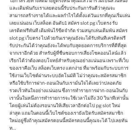
โอกาสรวยทางลัดมาอยู่ตรงหน้าคุณแล้ว มาร่วมเป็นส่วนหนึ่ง
และเดิมพันกับเราเลยตอนนี้รับประกันการันตีว่าคุณจะ
สามารถสร้างรายได้และผลกำไรได้ตั้งแต่วันแรกที่คุณเริ่มเล่น
เลยแน่นอน เว็บสล็อต อันดับ1 สมัคร slot pg เว็บตรง รับ
เครดิตฟรีทันที เดิมพันไร้ขีดจำกัด ร่วมสนุกเล่นเดิมพัน สมัคร
slot pg เว็บตรง ไปด้วยกันเราคุณยังจะได้รับทันทีเครดิตฟรี
รับประกันได้ว่าคุณยังจะได้พบกับสุดยอดการบริการที่ดีที่สุด
จากเราอีกด้วย สำหรับผู้ที่ชื่นชอบการเสี่ยงโชคออนไลน์แล้ว
เรียกได้ว่าต้องตอบโจทย์สำหรับคุณอย่างแน่นอน เพราะที่เว็บ
ของเราคือเว็บ สล็อตเว็บตรง แตกง่าย ที่มาพร้อมกับระบบการ
ใช้งานเว็บไซต์ผ่านระบบอัตโนมัติ ไม่ว่าคุณจะสมัครสมาชิก
หรือใช้บริการฝาก-ถอนเงินกับเรามั่นใจได้เลยว่าปลอดภัย
รวดเร็วทันใจอย่างแน่นอน ซึ่งการทำรายการฝาก-ถอนเงินกับ
เรานั้นในหนึ่งการทำรายการจะใช้เวลาไม่ถึง 30 วินาทีเท่านั้น
โดยผู้เล่นไม่ต้องรอนานให้เสียเวลาอีกต่อไป pg slot ใหม่
ล่าสุด แถมในตอนนี้เว็บไซต์ของเรายังเปิดรับสมัครสมาชิก
ใหม่อยู่ซึ่งถ้าคุณสมัครตอนนี้สมัครตอนนี้คุณจะได้ ไปเลยทัน
ท…