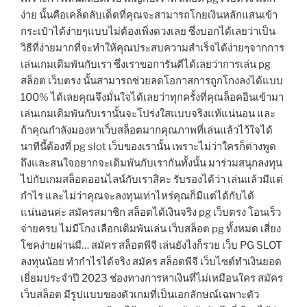
ง่าย นั้นคือเคล็ดลับเด็ดที่คุณจะสามารถโกยเงินหลักแสนเข้า
กระเป๋าได้ง่ายๆแบบไม่ต้องเพิ่งดวงเลย ซึ่งบอกได้เลยว่าเป็น
วิธีที่ง่ายมากที่จะทำให้คุณประสบความสำเร็จได้ง่ายๆจากการ
เล่นเกมเดิมพันกับเรา ซึ่งเราขอการันตีได้เลยว่าการเล่น pg
สล็อต เว็บตรง นั้นสามารถช่วยลดโอกาสการถูกโกงลงได้แบบ
100% ได้เลยคุณจึงมั่นใจได้เลยว่าทุกครั้งที่คุณล็อคอินเข้ามา
เล่นเกมเดิมพันกับเรานั้นจะโปร่งใสแบบจริงแท้แน่นอน และ
ถ้าคุณกำลังมองหาเว็บสล็อตมากคุณภาพที่เล่นแล้วไว้ใจได้
นาทีนี้ต้องที่ pg slot เว็บของเรานั้น เพราะไม่ว่าใครก็ต่างพูด
ถึงและสนใจอยากจะเดิมพันกับเรากันทั้งนั้น มาร่วมสนุกลงทุน
ไปกับเกมสล็อตออนไลน์กับเราสิคะ รับรองได้ว่า เล่นแล้วมีแต่
กำไร และไม่ว่าคุณจะลงทุนเท่าไหร่คุณก็มีแต่ได้กับได้
แน่นอนค่ะ สมัครสมาชิก สล็อตได้เงินจริง pg เว็บตรง โอนเร็ว
จ่ายครบ ไม่มีโกง เลือกเดิมพันเล่น เว็บสล็อต pg ทั้งหมด เสี่ยง
โชคง่ายผ่านมื… สมัคร สล็อตพีจี เล่นยังไงก็รวย เว็บ PG SLOT
ลงทุนน้อย ทำกำไรได้จริง สมัคร สล็อตพีจี เว็บไซต์ทำเงินยอด
เยี่ยมประจำปี 2023 ช่องทางการหาเงินที่ไม่เหมือนใคร สมัคร
เว็บสล็อต มีรูปแบบของตัวเกมที่เป็นเอกลักษณ์เฉพาะตัว