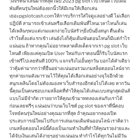
วงจรที่น่าเล่นมากที่สุดในปี 2023 pg slot เว็บไหนดี เว็บเดิม
พันที่คนรุ่นใหม่ต้องยกนิ้วให้มีเกมให้เลือกเล่น
เยอะpgslotcash.comให้การบริการใส่ใจดูแลอย่างดี ไม่เลือก
ปฎิบัติ สามารถเข้าเล่นหรือเลือกเดิมพันที่ไหนเวลาไหนก็เล่น
ได้เพลินๆพบแต่เกมแตกง่ายโบนัสรัวๆยิ่งปั่นยิ่งสนุก ตื่นเต้น
เร้าใจตั้งแต่แรกเข้า เล่นยังไงก็คุ้มเดิมพันตอนไหนก็มีแต่กำไร
แน่นอน ถ้าหากคุณไม่อยากพลาดดิลเด็ดจากเรา pg slot เว็บ
ไหนดี เพียงแค่คุณเปิด User ใหม่กับเราตอนนี้ก็รับโบนัสแรก
เข้าฟรีไปเลยทันที 100% แจกจริงไม่อั้นทุกวัน บอกได้คำเดียว
ว่าคุ้มค่ามากกว่าที่อื่นอย่างแน่นอนรวมเกมสล็อตออนไลน์จาก
ทุกค่ายเกมดังมารวมไว้ให้คุณได้เลือกเล่นอย่างจุใจอีกด้วย
สนุกเพลินโดยไม่ต้องมองหาเว็บสำรองอีกต่อไปได้เลย หากวัน
นี้คุณเป็นคนชอบเกมสล็อตที่ทำให้คุณได้เล่นแบบสนุกสุดมันส์
แบบไม่มีจำกัด เราอยากให้คุณเข้ามาทดลองเล่นกับเราได้
ก่อนเลยฟรีๆ แน่นอนว่าบนเว็บไซต์ pg slot ของเราที่นี่ตอบ
โจทย์คนรุ่นใหม่อย่างคุณมากที่สุด ถ้าคุณอยากลองเปิด
ประสบการณ์ใหม่ไปกับการเล่นเกมเดิมพันออนไลน์ เราคิดว่า
เกมสล็อตออนไลน์นี้ต้องเป็นเกมทำเงินที่ทำให้คุณรวยง่ายและ
ได้จับเงินแสนได้ง่ายๆอย่างแน่นอน ทำกำไรได้ทุกวันไม่มีวัน