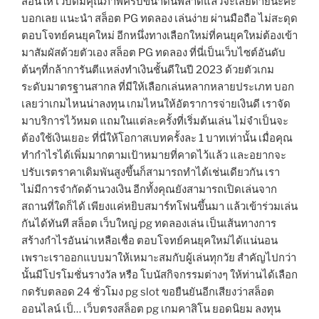
สอนให้ เว็บดีมีคุณภาพครบขนาดนี้พลาดแล้วจะเสียดายนะคะ
บอกเลย แนะนำ สล็อต PG ทดลอง เล่นง่าย ผ่านมือถือ ไม่สะดุด
ตอบโจทย์คนยุคใหม่ อีกหนึ่งทางเลือกใหม่ที่คนยุคใหม่ต้องเข้า
มาสัมผัสด้วยตัวเอง สล็อต PG ทดลอง ที่นี่เป็นเว็บไซต์อันดับ
ต้นๆที่กล้าการันตีแหล่งทำเงินชั้นดีในปี 2023 ด้วยตัวเกม
ระดับมาตรฐานสากล ที่มีให้เลือกเล่นหลากหลายประเภท บอก
เลยว่าเกมไหนน่าลงทุน เกมไหนให้อัตราการจ่ายเงินดี เราจัด
มาบริการไว้หมด แถมในแต่ละครั้งที่เริ่มต้นเล่น ไม่จำเป็นจะ
ต้องใช้เงินเยอะ ที่นี่ให้โอกาสเบทครั้งละ 1 บาทเท่านั้น เมื่อคุณ
ทำกำไรได้เพิ่มมากตามเป้าหมายที่คาดไว้แล้ว และอยากจะ
ปรับเรตราคาเดิมพันสูงขึ้นก็สามารถทำได้เช่นเดียวกัน เรา
ไม่มีการจำกัดด้านวงเงิน อีกทั้งคุณยังสามารถเปิดเล่นจาก
สถานที่ใดก็ได้ เพียงแค่หยิบสมาร์ทโฟนขึ้นมา แล้วเข้าร่วมเล่น
กันได้ทันที สล็อต เว็บใหญ่ pg ทดลองเล่น เป็นเส้นทางการ
สร้างกำไรอันน่าเหลือเชื่อ ตอบโจทย์คนยุคใหม่ได้แน่นอน
เพราะเราออกแบบมาให้เหมาะสมกับผู้เล่นทุกวัย สำคัญไปกว่า
นั้นมีโปรโมชั่นรางวัล หรือ โบนัสกิจกรรมต่างๆ ให้ท่านได้เลือก
กดรับตลอด 24 ชั่วโมง pg slot ขอยืนยันอีกเสียงว่าสล็อต
ออนไลน์ เป็… เว็บตรงสล็อต pg เกมคาสิโน ยอดนิยม ลงทุน