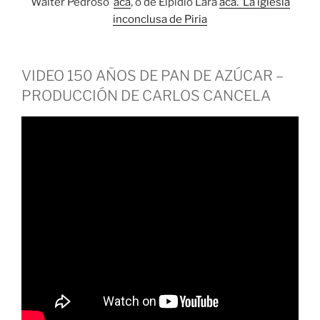
Walter Pedroso
acá
, o de Elpidio Lara
acá.
La iglesia
inconclusa de Piria
VIDEO 150 AÑOS DE PAN DE AZÚCAR –
PRODUCCIÓN DE CARLOS CANCELA