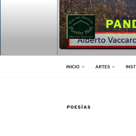
Saltar
al
contenido
PAN
Sitio de divul
INICIO
ARTES
INST
POESÍAS