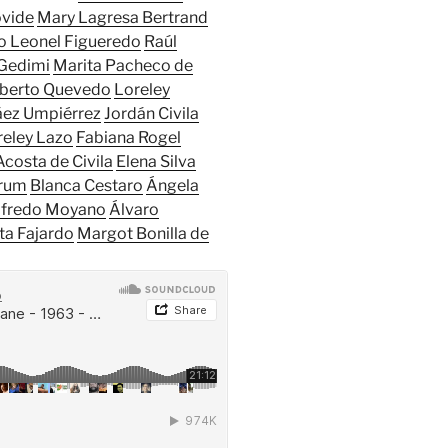
vide
Mary Lagresa Bertrand
o Leonel Figueredo
Raúl
 Gedimi
Marita Pacheco de
lberto Quevedo
Loreley
áez Umpiérrez
Jordán Civila
reley Lazo
Fabiana Rogel
 Acosta de Civila
Elena Silva
Brum
Blanca Cestaro
Ángela
lfredo Moyano
Álvaro
ta Fajardo
Margot Bonilla de