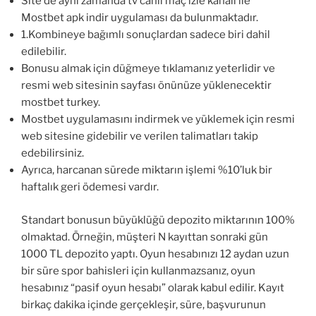
Site de aynı zamanda tv canlı maç izle kanalı ile
Mostbet apk indir uygulaması da bulunmaktadır.
1.Kombineye bağımlı sonuçlardan sadece biri dahil
edilebilir.
Bonusu almak için düğmeye tıklamanız yeterlidir ve
resmi web sitesinin sayfası önünüze yüklenecektir
mostbet turkey.
Mostbet uygulamasını indirmek ve yüklemek için resmi
web sitesine gidebilir ve verilen talimatları takip
edebilirsiniz.
Ayrıca, harcanan sürede miktarın işlemi %10’luk bir
haftalık geri ödemesi vardır.
Standart bonusun büyüklüğü depozito miktarının 100%
olmaktad. Örneğin, müşteri N kayıttan sonraki gün
1000 TL depozito yaptı. Oyun hesabınızı 12 aydan uzun
bir süre spor bahisleri için kullanmazsanız, oyun
hesabınız “pasif oyun hesabı” olarak kabul edilir. Kayıt
birkaç dakika içinde gerçekleşir, süre, başvurunun