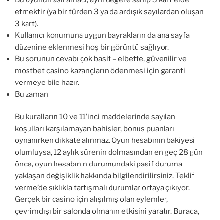
etmektir (ya bir türden 3 ya da ardışık sayılardan oluşan
3 kart).
Kullanıcı konumuna uygun bayrakların da ana sayfa
düzenine eklenmesi hoş bir görüntü sağlıyor.
Bu sorunun cevabı çok basit – elbette, güvenilir ve
mostbet casino kazançların ödenmesi için garanti
vermeye bile hazır.
Bu zaman
Bu kuralların 10 ve 11’inci maddelerinde sayılan
koşulları karşılamayan bahisler, bonus puanları
oynanırken dikkate alınmaz. Oyun hesabının bakiyesi
olumluysa, 12 aylık sürenin dolmasından en geç 28 gün
önce, oyun hesabının durumundaki pasif duruma
yaklaşan değişiklik hakkında bilgilendirilirsiniz. Teklif
verme’de sıklıkla tartışmalı durumlar ortaya çıkıyor.
Gerçek bir casino için alışılmış olan eylemler,
çevrimdışı bir salonda olmanın etkisini yaratır. Burada,