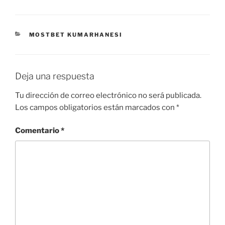
CATEGORÍAS
MOSTBET KUMARHANESI
Deja una respuesta
Tu dirección de correo electrónico no será publicada.
Los campos obligatorios están marcados con
*
Comentario
*