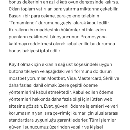
bonus değerinin en az iki katı oyun dengesinde kalırsa,
0’dan toplam yatırılan para yatırma miktarına çekebilir.
Başarılı bir para çekme, para çekme talebinin
“Tamamlandı” durumuna geçişi olarak kabul edilir.
Kuralların bu maddesinin hükümlerini ihlal eden
puanların çekilmesi, bir oyuncunun Promosyona
katılmayı reddetmesi olarak kabul edilir, bu durumda
bonus bakiyesi iptal edilir.
Kayıt olmak için ekranın sağ üst köşesindeki uygun
butona tıklayın ve aşağıdaki veri formunu doldurun
mostbet yorumlar. Mostbet, Visa, Mastercard, Skrill ve
daha fazlası dahil olmak üzere çeşitli ödeme
yöntemlerini kabul etmektedir. Kabul edilen ödeme
yöntemleri hakkında daha fazla bilgi için lütfen web
sitesine göz atın. Evet, güvenli ödeme işlemleri ve veri
korumasının yanı sıra çevrimiçi kumar için uluslararası
standartlara uygunluğu garanti ederler. Tüm işlemler
güvenli sunucumuz üzerinden yapılır ve kişisel