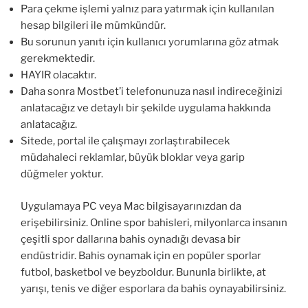
Para çekme işlemi yalnız para yatırmak için kullanılan
hesap bilgileri ile mümkündür.
Bu sorunun yanıtı için kullanıcı yorumlarına göz atmak
gerekmektedir.
HAYIR olacaktır.
Daha sonra Mostbet’i telefonunuza nasıl indireceğinizi
anlatacağız ve detaylı bir şekilde uygulama hakkında
anlatacağız.
Sitede, portal ile çalışmayı zorlaştırabilecek
müdahaleci reklamlar, büyük bloklar veya garip
düğmeler yoktur.
Uygulamaya PC veya Mac bilgisayarınızdan da
erişebilirsiniz. Online spor bahisleri, milyonlarca insanın
çeşitli spor dallarına bahis oynadığı devasa bir
endüstridir. Bahis oynamak için en popüler sporlar
futbol, ​​basketbol ve beyzboldur. Bununla birlikte, at
yarışı, tenis ve diğer esporlara da bahis oynayabilirsiniz.