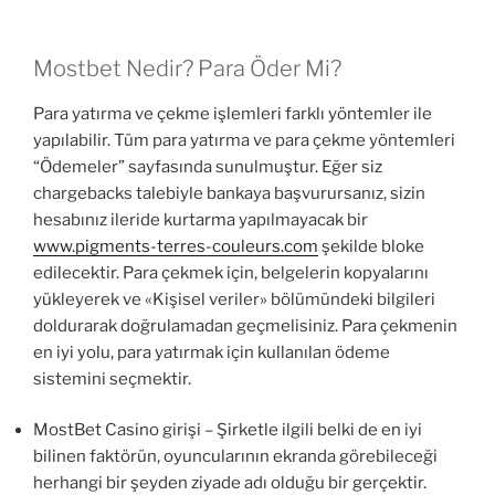
Mostbet Nedir? Para Öder Mi?
Para yatırma ve çekme işlemleri farklı yöntemler ile
yapılabilir. Tüm para yatırma ve para çekme yöntemleri
“Ödemeler” sayfasında sunulmuştur. Eğer siz
chargebacks talebiyle bankaya başvurursanız, sizin
hesabınız ileride kurtarma yapılmayacak bir
www.pigments-terres-couleurs.com
şekilde bloke
edilecektir. Para çekmek için, belgelerin kopyalarını
yükleyerek ve «Kişisel veriler» bölümündeki bilgileri
doldurarak doğrulamadan geçmelisiniz. Para çekmenin
en iyi yolu, para yatırmak için kullanılan ödeme
sistemini seçmektir.
MostBet Casino girişi – Şirketle ilgili belki de en iyi
bilinen faktörün, oyuncularının ekranda görebileceği
herhangi bir şeyden ziyade adı olduğu bir gerçektir.