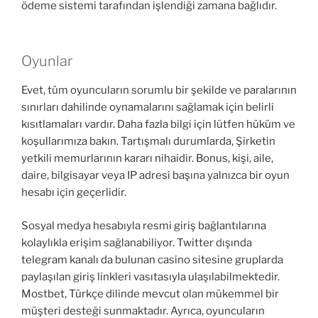
ödeme sistemi tarafından işlendiği zamana bağlıdır.
Oyunlar
Evet, tüm oyuncuların sorumlu bir şekilde ve paralarının
sınırları dahilinde oynamalarını sağlamak için belirli
kısıtlamaları vardır. Daha fazla bilgi için lütfen hüküm ve
koşullarımıza bakın. Tartışmalı durumlarda, Şirketin
yetkili memurlarının kararı nihaidir. Bonus, kişi, aile,
daire, bilgisayar veya IP adresi başına yalnızca bir oyun
hesabı için geçerlidir.
Sosyal medya hesabıyla resmi giriş bağlantılarına
kolaylıkla erişim sağlanabiliyor. Twitter dışında
telegram kanalı da bulunan casino sitesine gruplarda
paylaşılan giriş linkleri vasıtasıyla ulaşılabilmektedir.
Mostbet, Türkçe dilinde mevcut olan mükemmel bir
müşteri desteği sunmaktadır. Ayrıca, oyuncuların