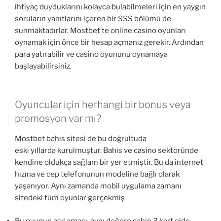
ihtiyaç duyduklarını kolayca bulabilmeleri için en yaygın
soruların yanıtlarını içeren bir SSS bölümü de
sunmaktadırlar. Mostbet’te online casino oyunları
oynamak için önce bir hesap açmanız gerekir. Ardından
para yatırabilir ve casino oyununu oynamaya
başlayabilirsiniz.
Oyuncular için herhangi bir bonus veya
promosyon var mı?
Mostbet bahis sitesi de bu doğrultuda
eski yıllarda kurulmuştur. Bahis ve casino sektöründe
kendine oldukça sağlam bir yer etmiştir. Bu da internet
hızına ve cep telefonunun modeline bağlı olarak
yaşanıyor. Aynı zamanda mobil uygulama zamanı
sitedeki tüm oyunlar gerçekmiş
Bu oyunun asıl amacı, aynı değere sahip 3 kart elde