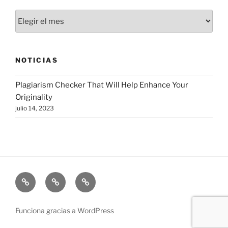
Archivos
NOTICIAS
Plagiarism Checker That Will Help Enhance Your
Originality
julio 14, 2023
INICIO
ARTES
INSTITUCIONES
Funciona gracias a WordPress