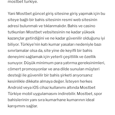
mostbet turkiye.
Yani Mostbet güncel giriş sitesine giriş yapmak için bu
siteye bağlı bir bahis sitesinin resmi web sitesinin
adresi bulunmalı ve tıklanmalıdır. Bahis ve casino
tutkunları Mostbet vebsitesinin ne kadar yüksek
kazançlar getirdiğini ve ne kadar güvenilir olduğunu iyi
biliyor. Türkiye’nin katı kumar yasaları nedeniyle bazı
sınırlamalar olsa da, site yine de keyifli bir bahis
deneyimi sağlamak için yeterli çeşitlilik ve özellik
sunuyor. Düşük minimum para yatırma gereksinimleri,
cömert promosyonlar ve ana dilde sunulan müşteri
desteği ile güvenilir bir bahis şirketi arıyorsanız
kesinlikle dikkate almaya değer. İsteyen herkes
Android veya iOS cihaz kullanımı altında Mostbet
Türkiye mobil uygulamasını indirebilir. Mostbet, spor
bahislerinin yanı sıra kumarhane kumarının ideal
karışımını sağlar.