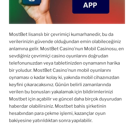
MostBet lisanslı bir çevrimiçi kumarhanedir, bu da
verilerinizin güvende olduğundan emin olabileceğiniz
anlamına gelir. MostBet Casino’nun Mobil Casinosu, en
sevdiğiniz çevrimiçi casino oyunlarını doğrudan
telefonunuzdan veya tabletinizden oynamanın harika
bir yoludur. MostBet Casino’nun mobil oyunlarını
oynaması o kadar kolay ki, yakında mobil cihazınızdan
keyfini çıkaracaksınız. Günün belirli zamanlarında
verilen bu bonusları yakalamak için bildirimlerinizi
Mostbet için açabilir ve güncel daha birçok duyurudan
haberdar olabilirsiniz. Mostbet bahis şirketinin
hesabından para çekme işlemi, kazançlar oyun
bakiyesine yatırıldıktan sonra yapılabilir.