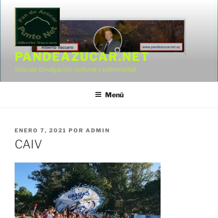
Saltar
al
contenido
PANDEAZUCAR.NET
Sitio de divulgación cultural y patrimonial
Menú
PUBLICADO
ENERO 7, 2021
POR
ADMIN
EL
CAIV