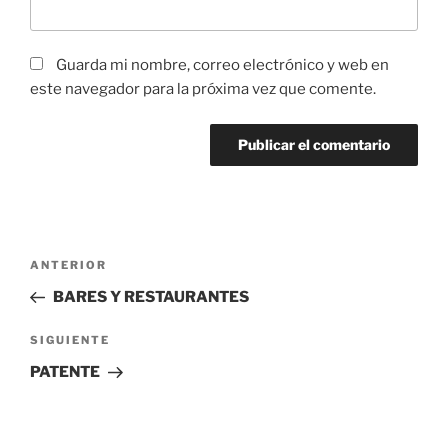
Guarda mi nombre, correo electrónico y web en
este navegador para la próxima vez que comente.
Navegación
Entrada
ANTERIOR
de
anterior:
BARES Y RESTAURANTES
entradas
Siguiente
SIGUIENTE
entrada
PATENTE