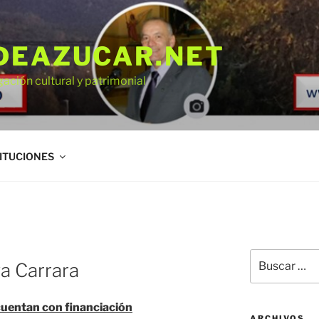
DEAZUCAR.NET
gación cultural y patrimonial
ITUCIONES
Buscar
a Carrara
por:
uentan con financiación
ARCHIVOS