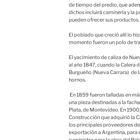
de tiempo del predio, que ade
dichos incluirá caminería y la
pueden ofrecer sus productos.
El poblado que creció allí lo hiz
momento fueron un polo de tra
El yacimiento de caliza de Nue
al año 1847, cuando la Calera 
Burgueño (Nueva Carrara) de l
hornos.
En 1859 fueron talladas en má
una pieza destinadas a la fach
Plata, de Montevideo. En 1900
Construcción que adquirió la C
los principales proveedores de
exportación a Argentina, para 
suministro para la obra del Pal