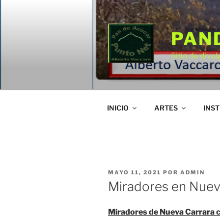
Saltar
al
contenido
PAN
Sitio de divul
INICIO
ARTES
INST
PUBLICADO
MAYO 11, 2021
POR
ADMIN
EL
Miradores en Nuev
Miradores de Nueva Carrara c