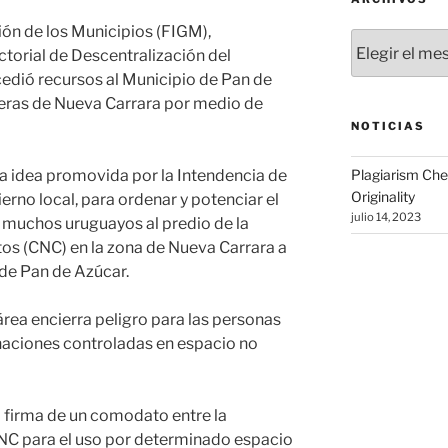
ión de los Municipios (FIGM),
Archivos
torial de Descentralización del
edió recursos al Municipio de Pan de
teras de Nueva Carrara por medio de
NOTICIAS
a idea promovida por la Intendencia de
Plagiarism Che
Originality
no local, para ordenar y potenciar el
julio 14, 2023
a muchos uruguayos al predio de la
s (CNC) en la zona de Nueva Carrara a
 de Pan de Azúcar.
área encierra peligro para las personas
naciones controladas en espacio no
 firma de un comodato entre la
NC para el uso por determinado espacio