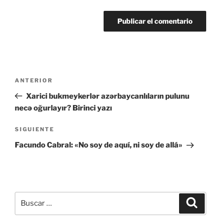
Navegación
Entrada
ANTERIOR
de
anterior:
Xarici bukmeykerlər azərbaycanlıların pulunu
entradas
necə oğurlayır? Birinci yazı
Siguiente
SIGUIENTE
entrada
Facundo Cabral: «No soy de aquí, ni soy de allá»
Buscar
Buscar
por: