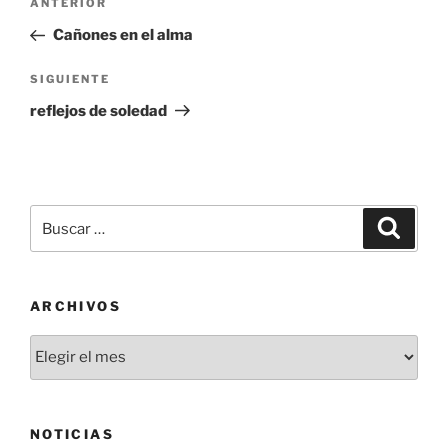
Entrada
ANTERIOR
de
anterior:
Cañones en el alma
entradas
Siguiente
SIGUIENTE
entrada
reflejos de soledad
Buscar
Buscar
por:
ARCHIVOS
Archivos
NOTICIAS