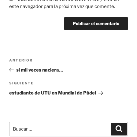
este navegador para la próxima vez que comente.
Navegación
Entrada
ANTERIOR
de
anterior:
si mil veces naciera…
entradas
Siguiente
SIGUIENTE
entrada
estudiante de UTU en Mundial de Pádel
Buscar
Buscar
por: