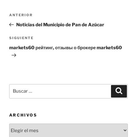
Navegación
Entrada
ANTERIOR
de
anterior:
Noticias del Municipio de Pan de Azúcar
entradas
Siguiente
SIGUIENTE
entrada
markets60 рейтинг, отзывы о брокере markets60
Buscar
Buscar
por:
ARCHIVOS
Archivos